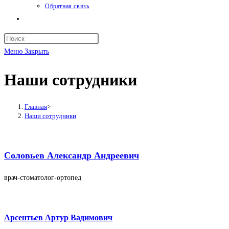
Обратная связь
Переключить
поиск
Нажмите
по
клавишу
Меню
Закрыть
веб-
Escape,
сайту
Наши сотрудники
чтобы
закрыть
панель
Главная
>
поиска.
Наши сотрудники
Соловьев Александр Андреевич
врач-стоматолог-ортопед
Арсентьев Артур Вадимович