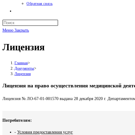
Обратная связь
Переключить
поиск
Нажмите
по
клавишу
Меню
Закрыть
веб-
Escape,
сайту
Лицензия
чтобы
закрыть
панель
Главная
>
поиска.
Документы
>
Лицензия
Лицензия на право осуществления медицинской деят
Лицензия № ЛО-67-01-001570 выдана 28 декабря 2020 г. Департаменто
Потребителям:
-
Условия предоставления услуг