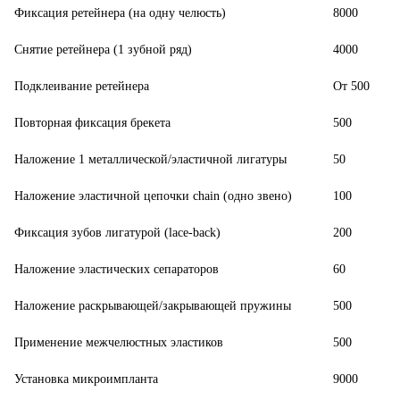
Фиксация ретейнера (на одну челюсть)
8000
Снятие ретейнера (1 зубной ряд)
4000
Подклеивание ретейнера
От 500
Повторная фиксация брекета
500
Наложение 1 металлической/эластичной лигатуры
50
Наложение эластичной цепочки chain (одно звено)
100
Фиксация зубов лигатурой (lace-back)
200
Наложение эластических сепараторов
60
Наложение раскрывающей/закрывающей пружины
500
Применение межчелюстных эластиков
500
Установка микроимпланта
9000