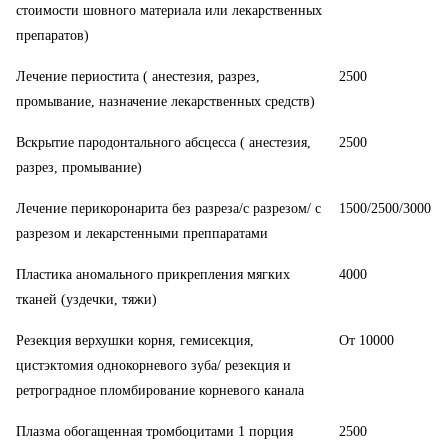
стоимости шовного материала или лекарственных
препаратов)
Лечение периостита ( анестезия, разрез,
2500
промывание, назначение лекарственных средств)
Вскрытие пародонтального абсцесса ( анестезия,
2500
разрез, промывание)
Лечение перикоронарита без разреза/с разрезом/ с
1500/2500/3000
разрезом и лекарстенными преппаратами
Пластика аномального прикрепления мягких
4000
тканей (уздечки, тяжи)
Резекция верхушки корня, гемисекция,
От 10000
цистэктомия однокорневого зуба/ резекция и
ретроградное пломбирование корневого канала
Плазма обогащенная тромбоцитами 1 порция
2500