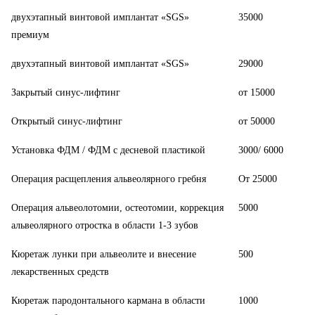
двухэтапный винтовой имплантат «SGS»
35000
премиум
двухэтапный винтовой имплантат «SGS»
29000
Закрытый синус-лифтинг
от 15000
Открытый синус-лифтинг
от 50000
Установка ФДМ / ФДМ с десневой пластикой
3000/ 6000
Операция расщепления альвеолярного гребня
От 25000
Операция альвеолотомии, остеотомии, коррекция
5000
альвеолярного отростка в области 1-3 зубов
Кюретаж лунки при альвеолите и внесение
500
лекарственных средств
Кюретаж пародонтального кармана в области
1000