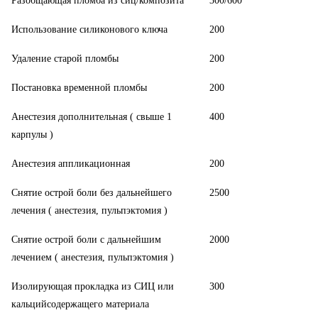
Разобщающая пломба из сиц/композита
300/600
Использование силиконового ключа
200
Удаление старой пломбы
200
Постановка временной пломбы
200
Анестезия дополнительная ( свыше 1
400
карпулы )
Анестезия аппликационная
200
Снятие острой боли без дальнейшего
2500
лечения ( анестезия, пульпэктомия )
Снятие острой боли с дальнейшим
2000
лечением ( анестезия, пульпэктомия )
Изолирующая прокладка из СИЦ или
300
кальцийсодержащего материала