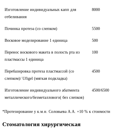
Изготовление индивидуальных капп для
8000
отбеливания
Починка протеза (со слепком)
5500
Восковое моделирование 1 единица
500
Перенос воскового макета в полость рта из
100
пластмассы 1 единица
Перебазировка протеза пластмассой (со
4500
слепком)/ Ufigel (мягкая подкладка)
Изготовление индивидуального абатмента
4500/6500
металлического/безметаллового( без слепков)
*Протезирование у к.м.н. Соловьева А.А. +10 % к стоимости
Стоматология хирургическая